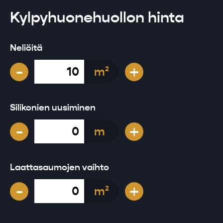
Kylpyhuonehuollon hinta
Neliöitä
-
+
m
2
Silikonien uusiminen
-
+
m
Laattasaumojen vaihto
-
+
m
2