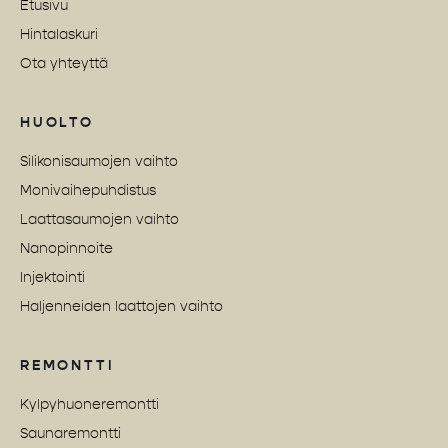
Etusivu
Hintalaskuri
Ota yhteyttä
HUOLTO
Silikonisaumojen vaihto
Monivaihepuhdistus
Laattasaumojen vaihto
Nanopinnoite
Injektointi
Haljenneiden laattojen vaihto
REMONTTI
Kylpyhuoneremontti
Saunaremontti